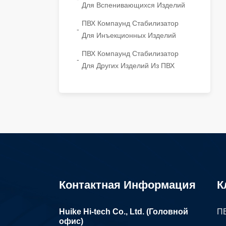
Для Вспенивающихся Изделий
ПВХ Компаунд Стабилизатор
Для Инъекционных Изделий
ПВХ Компаунд Стабилизатор
Для Других Изделий Из ПВХ
Контактная Информация
К
Huike Hi-tech Co., Ltd. (Головной
ПВ
офис)