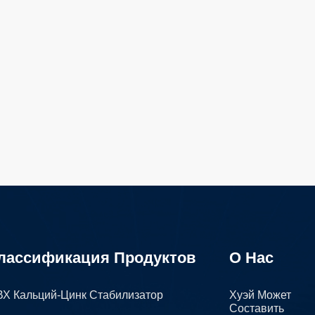
лассификация Продуктов
О Нас
Х Кальций-Цинк Стабилизатор
Хуэй Может
Составить