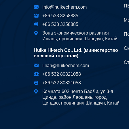
ПВ
info@huikechem.com
+86 533 3258885
Мо
+86 533 3258885
Зона экономического развития
П
Июань, провинция Шаньдун, Китай
С
Huike Hi-tech Co., Ltd. (министерство
внешней торговли)
С
lilian@huikechem.com
+86 532 80821058
+86 532 80821058
Комната 602,центр БаоЛи, ул.3-я
Цинда, район Лаошань, город
Циндао, провинция Шаньдун, Китай