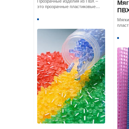
Прозрачные изделия из ПВХ –
Мяг
это прозрачные пластиковые
ПВ
изделия, изготовленные из
смолы ПВХ.
Мягки
пласт
изгот
качес