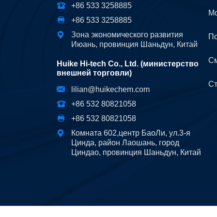
+86 533 3258885
Мо
+86 533 3258885
Зона экономического развития
П
Июань, провинция Шаньдун, Китай
С
Huike Hi-tech Co., Ltd. (министерство
внешней торговли)
С
lilian@huikechem.com
+86 532 80821058
+86 532 80821058
Комната 602,центр БаоЛи, ул.3-я
Цинда, район Лаошань, город
Циндао, провинция Шаньдун, Китай