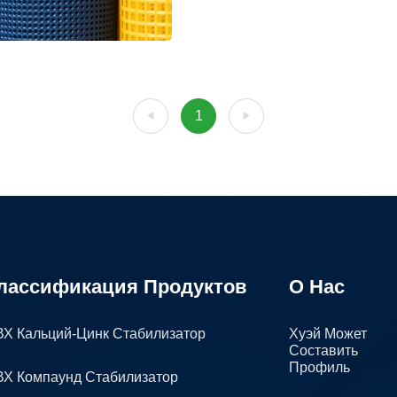
1
лассификация Продуктов
О Нас
Х Кальций-Цинк Стабилизатор
Хуэй Может
Составить
Профиль
Х Компаунд Стабилизатор