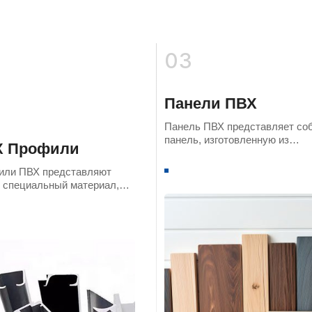
03
Панели ПВХ
Панель ПВХ представляет со
панель, изготовленную из
Х Профили
поливинилхлоридной смолы в
качестве основного сырья. Ег
или ПВХ представляют
внешний вид и характеристик
 специальный материал,
аналогичны дереву, камню ил
овленный из
другим декоративным
инилхлоридной смолы, а их
материалам.
 и размеры могут быть
ены в соответствии с
чными потребностями.