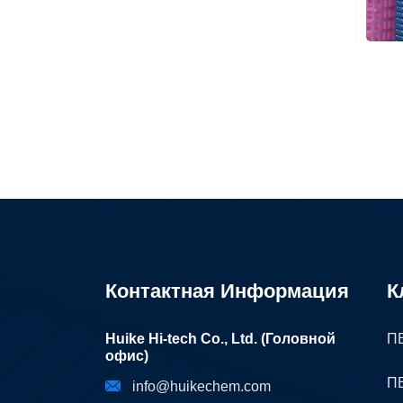
Контактная Информация
К
Huike Hi-tech Co., Ltd. (Головной
ПВ
офис)
ПВ
info@huikechem.com