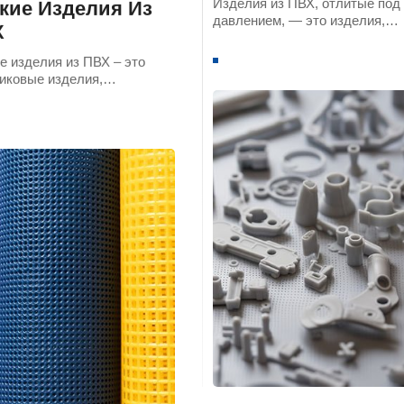
Изделия из ПВХ, отлитые под
кие Изделия Из
давлением, — это изделия,
Х
полученные путем плавления
частиц ПВХ-пластика при
е изделия из ПВХ – это
высокой температуре и
иковые изделия,
последующего впрыскивания 
овленные из смолы ПВХ в
в форму.
тве основного сырья.