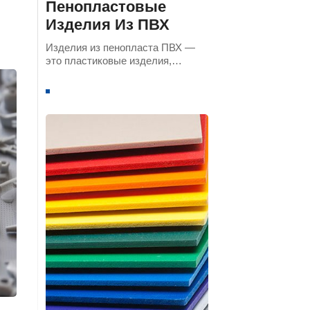
Пенопластовые
Изделия Из ПВХ
Изделия из пенопласта ПВХ —
это пластиковые изделия,
их
изготовленные из смолы ПВХ
(поливинилхлорида) в качестве
основного сырья и полученные
методом вспенивания.