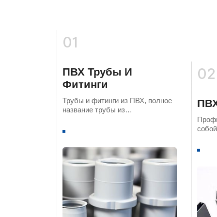
01
02
ПВХ Трубы И
Фитинги
Трубы и фитинги из ПВХ, полное
ПВ
название трубы из
поливинилхлорида,
Проф
представляют собой
собой
некристаллический материал.
изгот
полив
форма
измен
разли