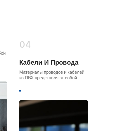
04
бой
Кабели И Провода
о
Материалы проводов и кабелей
и
из ПВХ представляют собой
и
частицы, полученные путем
смешивания, замешивания и
экструзии поливинилхлорида в
качестве базовой смолы с
добавлением стабилизаторов,
пластификаторов, наполнителей,
смазок и других добавок.